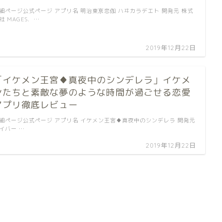
細ページ公式ページ アプリ名 明治東亰恋伽 ハヰカラデエト 開発元 株式
社 MAGES. …
2019年12月22日
「イケメン王宮♦真夜中のシンデレラ」イケメ
ンたちと素敵な夢のような時間が過ごせる恋愛
アプリ徹底レビュー
細ページ公式ページ アプリ名 イケメン王宮♦真夜中のシンデレラ 開発元
イバー …
2019年12月22日