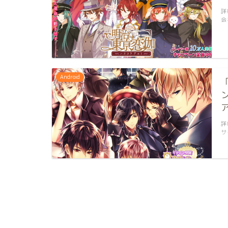
詳
会
Android
詳
サ