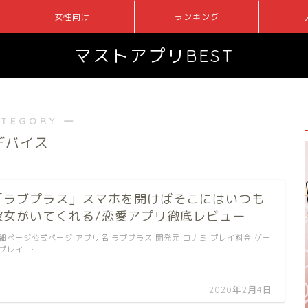
女性向け
ランキング
マストアプリBEST
ATEGORY ―
デバイス
「ラブプラス」スマホを開けばそこにはいつも
彼女がいてくれる/恋愛アプリ徹底レビュー
細ページ公式ページ アプリ名 ラブプラス 開発元 コナミ プレイ料金 ゲー
プレイ …
2020年2月4日