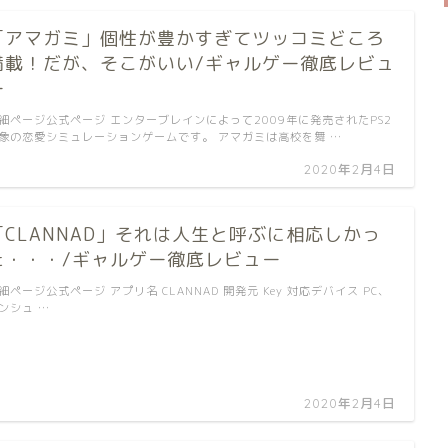
「アマガミ」個性が豊かすぎてツッコミどころ
満載！だが、そこがいい/ギャルゲー徹底レビュ
ー
細ページ公式ページ エンターブレインによって2009年に発売されたPS2
象の恋愛シミュレーションゲームです。 アマガミは高校を舞 …
2020年2月4日
「CLANNAD」それは人生と呼ぶに相応しかっ
た・・・/ギャルゲー徹底レビュー
細ページ公式ページ アプリ名 CLANNAD 開発元 Key 対応デバイス PC、
ンシュ …
2020年2月4日