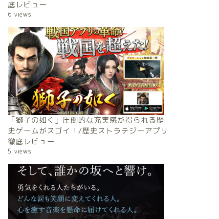
底レビュー
6 views
「獅子の如く」圧倒的な充実感が得られる歴
史ゲームがスゴイ！/歴史ストラテジーアプリ
徹底レビュー
5 views