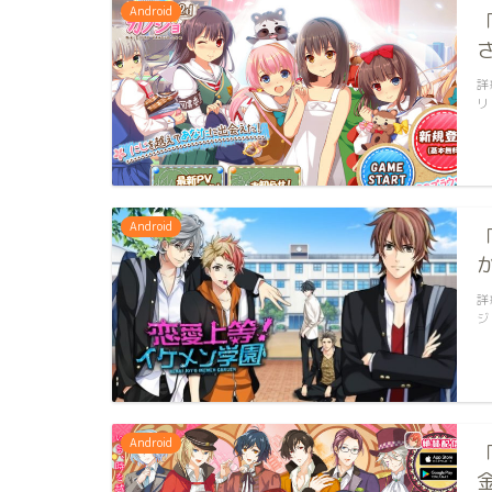
Android
詳
リ
Android
詳
ジ
Android