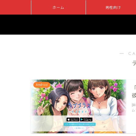
ホーム
男性向け
― C
Android
詳
ム