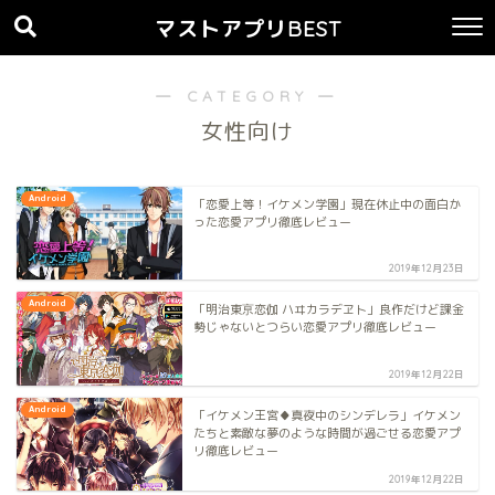
マストアプリBEST
― CATEGORY ―
女性向け
Android
「恋愛上等！イケメン学園」現在休止中の面白か
った恋愛アプリ徹底レビュー
2019年12月23日
Android
「明治東亰恋伽 ハヰカラデヱト」良作だけど課金
勢じゃないとつらい恋愛アプリ徹底レビュー
2019年12月22日
Android
「イケメン王宮♦真夜中のシンデレラ」イケメン
たちと素敵な夢のような時間が過ごせる恋愛アプ
リ徹底レビュー
2019年12月22日