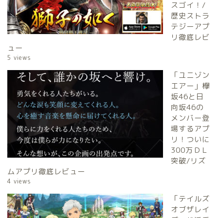
スゴイ！/
歴史ストラ
テジーアプ
リ徹底レビ
ュー
5 views
「ユニゾン
エアー」欅
坂46と日
向坂46の
メンバー登
場するアプ
リ！ついに
300万ＤＬ
突破/リズ
ムアプリ徹底レビュー
4 views
「テイルズ
オブザレイ