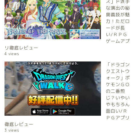
ズ」ド派手
な演出の秘
奥義技が魅
力！ただロ
ードが長
い/ＲＰＧ
ゲームアプ
リ徹底レビュー
4 views
「ドラゴン
クエストウ
ォーク」ポ
ケモンＧＯ
の二番煎
じ？いやい
やもちろん
面白い/Ｒ
ＰＧアプリ
徹底レビュー
3 views