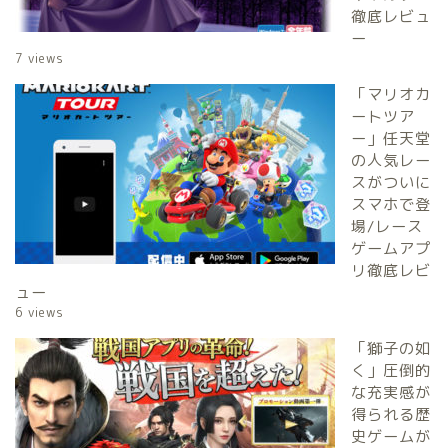
徹底レビュ
ー
7 views
「マリオカ
ートツア
ー」任天堂
の人気レー
スがついに
スマホで登
場/レース
ゲームアプ
リ徹底レビ
ュー
6 views
「獅子の如
く」圧倒的
な充実感が
得られる歴
史ゲームが