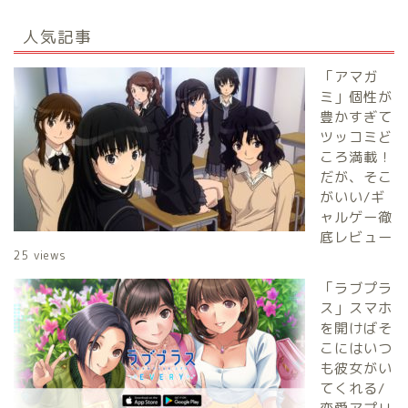
人気記事
「アマガ
ミ」個性が
豊かすぎて
ツッコミど
ころ満載！
だが、そこ
がいい/ギ
ャルゲー徹
底レビュー
25 views
「ラブプラ
ス」スマホ
を開けばそ
こにはいつ
も彼女がい
てくれる/